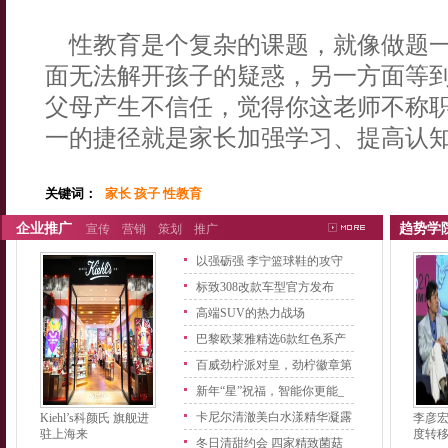
性教育是个复杂的课题，就像做题一
面无法解开孩子的疑惑，另一方面等
父母产生不信任，觉得你这老师不称
一的捷径就是家长加强学习、提高认
关键词：
家长 孩子 性教育
企业推广
趋势学
宣传
营销
策划
推广
以强砺强 李宁篮球鞋的攻守
之
标致308改款车型官方发布
高端SUV的热力战场
巴黎欧莱雅精选6款红色系产
品
百威劲柠派对皇，劲柠徽章第
二
新年“星”祝福，智能你更能_
卡尼尔清澈美白水漾精华凝露
Kiehl’s科颜氏 旗舰进
李彦
驻上海来
度转
上
冬日清甜约会 四家精致菌菇