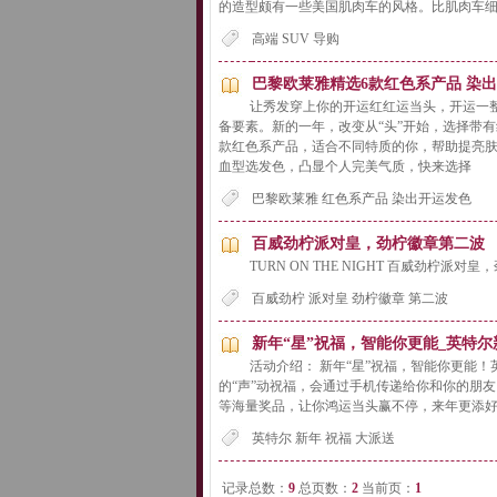
的造型颇有一些美国肌肉车的风格。比肌肉车
高端 SUV 导购
巴黎欧莱雅精选6款红色系产品 染
让秀发穿上你的开运红红运当头，开运一
备要素。新的一年，改变从“头”开始，选择带
款红色系产品，适合不同特质的你，帮助提亮肤
血型选发色，凸显个人完美气质，快来选择
巴黎欧莱雅 红色系产品 染出开运发色
百威劲柠派对皇，劲柠徽章第二波
TURN ON THE NIGHT 百威劲柠派对皇，劲柠徽章第
百威劲柠 派对皇 劲柠徽章 第二波
新年“星”祝福，智能你更能_英特
活动介绍： 新年“星”祝福，智能你更能
的“声”动祝福，会通过手机传递给你和你的朋
等海量奖品，让你鸿运当头赢不停，来年更添好喜庆！ 活动页面：htt
英特尔 新年 祝福 大派送
记录总数：
9
总页数：
2
当前页：
1