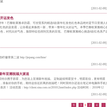
细腻
[2011-02-09]
出开运发色
整年！巴黎欧莱雅卓韵霜、可丝莹系列精选6款新年红发色红色单品绝对是节日里潮人
有红色的染发霜，让你看起来焕然一新，带来一整年红火好运气。本季巴黎欧莱雅精心
色，衬托出好气色，脸部特征也得到完美的呈现。 巴黎欧莱雅精心挑选6款红色系产
[2011-02-09]
二波 http://jiepang.com/lime/
[2011-02-09]
尔新年至潮祝福大派送
！英特尔携手群星，为您送上至潮新年祝福。 定制超炫明星贺卡，明星彩信，更有明星
友，准备好你的手机，期待这份近距离的祝福吧！同时英特尔还送出笔记本电脑和手机
p://client.sina.com.cn/201012intel/index.php 活动时间： 2010年12
[2011-02-09]
9
3
1
2
4
: