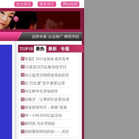
设为首页
服务简介
网站地图
·
·
·
趋势专家
企业推广
网营学院
TOP10
最热
最新
专题
【专题】2011全国各省市高考
NGO悬赏20万征集传统节日
LOG
企业公益意识悄然改变由反应
拒赴“巴比宴”也不要那么理
5000玉树学生异地就学
企业赈灾：让勇担社会责任成
壹基金惊变90天：探索“壹基
地球一小时2010公益活动
有难同担 为台湾捐款
特别的爱给特别的你——灾区