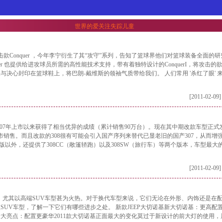
世界的爱关注失踪儿童
攻击款Conquer ，今年李宁衍生了其“攻守”系列，告知了篮球界他们对篮球装备全面的
quer 也提供给进攻球员所需的高性能技术支持，带有着独特设计的ConquerI，将攻击的
决心封印在篮球鞋上，将巴朗-戴维斯的领袖气质带给我们。 人们常用 '杀红了眼' 
[2011-02-09]
007年上市以来获得了相当优异的成绩（累计销售90万台）。现在其中期改款车型正式
销售。而且改款的308很有可能会引入国产序列来替代已显老旧的国产307，从而增
版以外，还提供了308CC（敞篷轿跑）以及308SW（旅行车）等两个版本，车型最大
[2011-02-09]
，尤其以高端SUV车型甚为火热。对于换代车型来说，它们无论在外形、内饰还是在
UV车型，了解一下它们有哪些进步之处。 新款JEEP大切诺基新大切诺基：更高配
大亮点：配置更豪华2011款大切诺基正面最大的变化莫过于新设计的前大灯的使用，