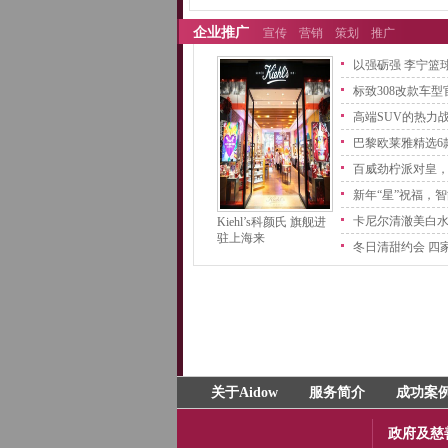
企业推广
宣传
营销
策划
推广
以强砺强 李宁篮
标致308改款车
高端SUV的热力
巴黎欧莱雅精选6
百威劲柠派对皇
新年“星”祝福，
卡尼尔清澈美白
Kiehl’s科颜氏 旗舰进
驻上海来
冬日清甜约会 四
关于Aidow
服务简介
成功案
政府及慈