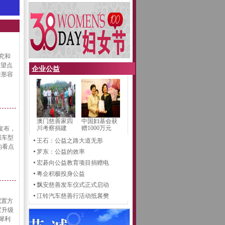
研究和
欲望点
企业公益
来形容
澳门慈善家四
中国妇基会获
川考察捐建
赠1000万元
发布，
强车型
王石：公益之路大道无形
的看点
罗东：公益的效率
宏碁向公益教育项目捐赠电
粤企积极投身公益
飘安慈善发车仪式正式启动
江铃汽车慈善行活动抵襄樊
配置方
置升级
犀利