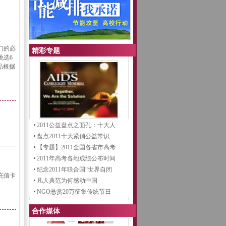
们的必
精彩专题
挑选6
品根据
2011公益盘点之面孔：十大人
盘点2011十大紧俏公益常识
【专题】2011全国各省市高考
2011年高考各地成绩公布时间
纪念2011年联合国“世界自闭
充值卡
凡人典范为何感动中国
NGO悬赏20万征集传统节日
LOG
合作媒体