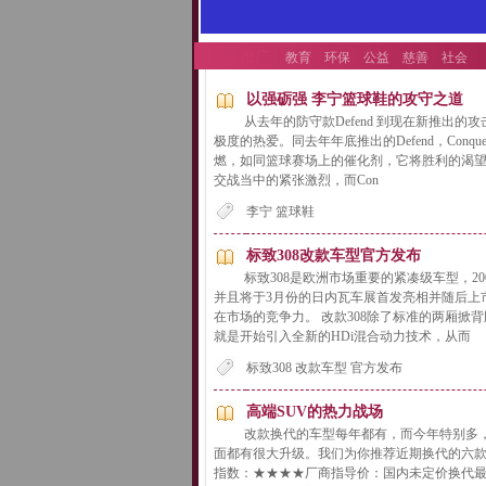
企业推广
教育
环保
公益
慈善
社会
以强砺强 李宁篮球鞋的攻守之道
从去年的防守款Defend 到现在新推出的
极度的热爱。同去年年底推出的Defend，Con
燃，如同篮球赛场上的催化剂，它将胜利的渴望与
交战当中的紧张激烈，而Con
李宁 篮球鞋
标致308改款车型官方发布
标致308是欧洲市场重要的紧凑级车型，2
并且将于3月份的日内瓦车展首发亮相并随后上市
在市场的竞争力。 改款308除了标准的两厢掀背
就是开始引入全新的HDi混合动力技术，从而
标致308 改款车型 官方发布
高端SUV的热力战场
改款换代的车型每年都有，而今年特别多
面都有很大升级。我们为你推荐近期换代的六款S
指数：★★★★厂商指导价：国内未定价换代最