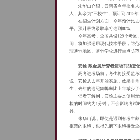
朱华山介绍，云南省今年报名人数达22
人，其余为“三校生”。预计到201
在招生计划方面，今年预计比去年
平。预计最终录取率将达到80%。
今年高考，全省共设129个考区、20
间，将加强运用现代技术手段，防范
理薄弱地区、薄弱学校进行重点防范
安检 戴金属牙套者进场前须登
高考进考场前，考生将接受监考教
说，安检从去年开始实施，效果非常
生，去年的违纪舞弊率比上年减少了
记者了解到，安检主要是使用无线
检的时间约为1分钟，不会影响考试
具。
朱华山说，即使是遇到有考生戴了
框架的眼镜，也得先摘下眼镜接受全