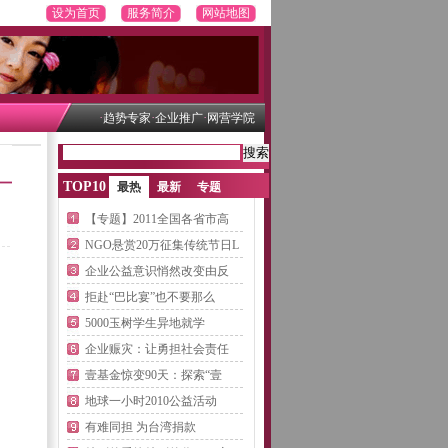
设为首页
服务简介
网站地图
·
·
·
趋势专家
企业推广
网营学院
TOP10
最热
最新
专题
【专题】2011全国各省市高
NGO悬赏20万征集传统节日L
企业公益意识悄然改变由反
拒赴“巴比宴”也不要那么
5000玉树学生异地就学
企业赈灾：让勇担社会责任
壹基金惊变90天：探索“壹
地球一小时2010公益活动
有难同担 为台湾捐款