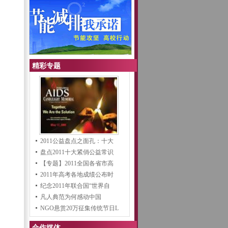
精彩专题
2011公益盘点之面孔：十大
盘点2011十大紧俏公益常识
【专题】2011全国各省市高
2011年高考各地成绩公布时
纪念2011年联合国“世界自
凡人典范为何感动中国
NGO悬赏20万征集传统节日L
合作媒体