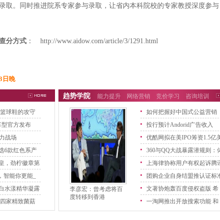
录取。同时推进院系专家参与录取，让省内本科院校的专家教授深度参与
及查分方式
：
http://www.aidow.com/article/3/1291.html
23日晚
趋势学院
能力提升
网络营销
竞价学习
咨询培训
宁篮球鞋的攻守
如何把握好中国式公益营销
车型官方发布
投行预计Andorid广告收入
热力战场
2012
优酷网拟在美IPO筹资1.5亿
选6款红色系产
元
360与QQ大战暴露潜规则：
皇，劲柠徽章第
制
上海律协称用户有权起诉腾
，智能你更能_
和
团购企业自身结盟推认证标
白水漾精华凝露
被
文著协炮轰百度侵权盗版 希
李彦宏：曾考虑将百
度转移到香港
 四家精致菌菇
望
一淘网推出开放搜索功能 和
站