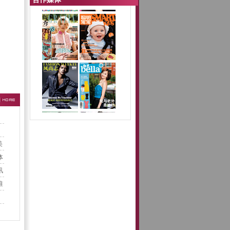
美
体
讯
准