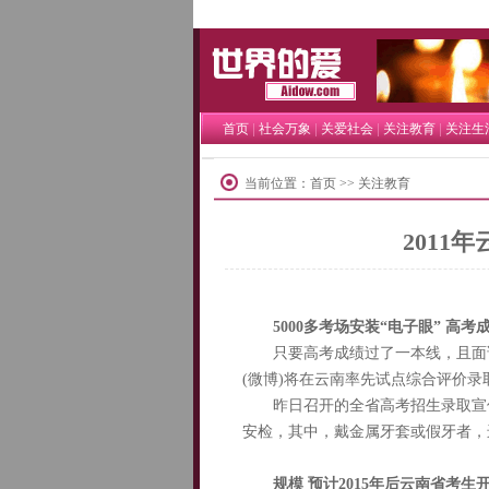
世界的爱
|
|
|
|
首页
社会万象
关爱社会
关注教育
关注生
当前位置：
首页
>> 关注教育
2011
5000多考场安装“电子眼” 高考
只要高考成绩过了一本线，且面试合
(微博)将在云南率先试点综合评价录
昨日召开的全省高考招生录取宣传
安检，其中，戴金属牙套或假牙者，
规模 预计2015年后云南省考生