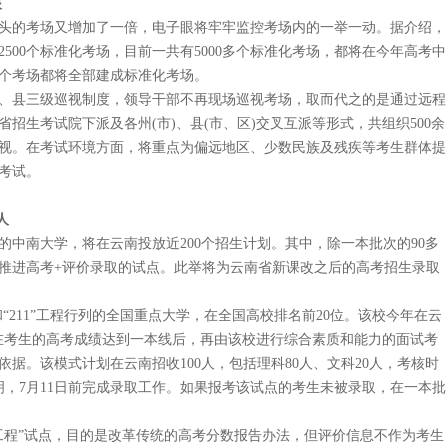
眼
的考场又增加了一倍，电子眼将牢牢监控考场内的一举一动。据介绍，
500个标准化考场，目前一共有5000多个标准化考场，都将在今年高考中
多个考场都将全部建成标准化考场。
县三级巡视制度，领导干部不再现场巡视考场，取而代之的是通过远程
招生考试院下派及各州(市)、县(市、区)交叉互派等形式，共组织500余
视。在考试环境方面，将重点为偏远地区、少数民族及残疾等考生群体提
考试。
人
南大学，将在云南投放近200个招生计划。其中，除一本批次的90多
推进高考+评价录取的试点。此举将为云南省新课改之后的高考招生录取
“211”工程行列的全国重点大学，在全国高校排名前20位。该校今年在云
即在考生的高考成绩达到一本线后，再由该校进行综合素质和能力的面试考
据。该模式计划在云南招收100人，包括理科80人、文科20人，考核时
明，7月11日前完成录取工作。如果报考该试点的考生未被录取，在一本批
程”试点，目的是改革传统的高考分数报告办法，但评价信息不作为考生