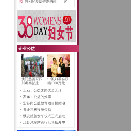
特别的爱给特别的你——灾
企业公益
澳门慈善家四
中国妇基会获
川考察捐建
赠1000万元
王石：公益之路大道无形
罗东：公益的效率
宏碁向公益教育项目捐赠电
粤企积极投身公益
飘安慈善发车仪式正式启动
江铃汽车慈善行活动抵襄樊