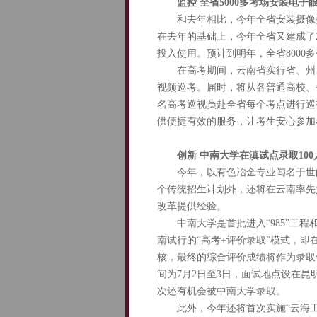
监控 全省5000多考场安装电子
和去年相比，今年全省安装摄像头
在去年的基础上，今年全省又建成了2
投入使用。预计到明年，全省8000
在高考期间，云南省实行省、州、
视频巡考。届时，将从各普通高校、省
名高考巡视员赴全省每个考点进行巡
供便捷有效的服务，让考生安心参加
创新 中南大学在滇试点录取100
今年，以有色冶金专业闻名于世的中
个传统招生计划外，还将在云南率先
改革提供经验。
中南大学是首批进入“985”工程和
南试行的“高考+评价录取”模式，
核，最终的综合评价成绩将作为录取依
间为7月2日至3日，面试地点设在昆
次还有机会被中南大学录取。
此外，今年还将首次实施“云海工