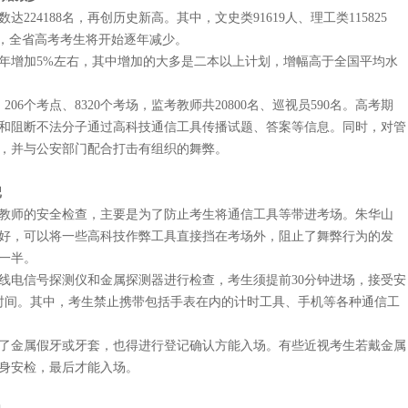
4188名，再创历史新高。其中，文史类91619人、理工类115825
5年，全省高考考生将开始逐年减少。
增加5%左右，其中增加的大多是二本以上计划，增幅高于全国平均水
6个考点、8320个考场，监考教师共20800名、巡视员590名。高考期
和阻断不法分子通过高科技通信工具传播试题、答案等信息。同时，对管
，并与公安部门配合打击有组织的舞弊。
记
师的安全检查，主要是为了防止考生将通信工具等带进考场。朱华山
好，可以将一些高科技作弊工具直接挡在考场外，阻止了舞弊行为的发
一半。
电信号探测仪和金属探测器进行检查，考生须提前30分钟进场，接受安
时间。其中，考生禁止携带包括手表在内的计时工具、手机等各种通信工
金属假牙或牙套，也得进行登记确认方能入场。有些近视考生若戴金属
身安检，最后才能入场。