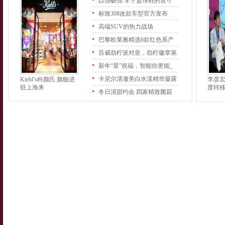
以强砺强 李宁篮球鞋的攻守
之
标致308改款车型官方发布
高端SUV的热力战场
巴黎欧莱雅精选6款红色系产
品
百威劲柠派对皇，劲柠徽章第
二
新年“星”祝福，智能你更能_
卡尼尔清澈美白水漾精华凝露
Kiehl’s科颜氏 旗舰进
李彦
驻上海来
度转
上
冬日清甜约会 四家精致菌菇
餐