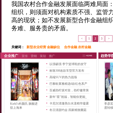
我国农村合作金融发展面临两难局面
组织，则须面对机构素质不强、监管
高的现状；如不发展新型合作金融组
务难、服务贵的矛盾。
<
1
2
3
>
关键词：
新型农业经营 金融缺位 合作金融 农村金融
企业推广
趋势学
宣传
营销
策划
推广
以强砺强 李宁篮球鞋的攻守
之
标致308改款车型官方发布
高端SUV的热力战场
巴黎欧莱雅精选6款红色系产
品
百威劲柠派对皇，劲柠徽章第
二
新年“星”祝福，智能你更能_
卡尼尔清澈美白水漾精华凝露
Kiehl’s科颜氏 旗舰进
李彦
驻上海来
度转
上
冬日清甜约会 四家精致菌菇