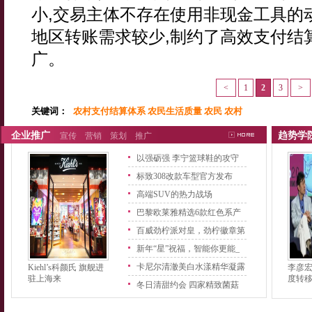
小,交易主体不存在使用非现金工具的
地区转账需求较少,制约了高效支付结
广。
<
1
2
3
>
关键词：
农村支付结算体系 农民生活质量 农民 农村
企业推广
趋势学
宣传
营销
策划
推广
以强砺强 李宁篮球鞋的攻守
之
标致308改款车型官方发布
高端SUV的热力战场
巴黎欧莱雅精选6款红色系产
品
百威劲柠派对皇，劲柠徽章第
二
新年“星”祝福，智能你更能_
卡尼尔清澈美白水漾精华凝露
Kiehl’s科颜氏 旗舰进
李彦
驻上海来
度转
上
冬日清甜约会 四家精致菌菇
餐